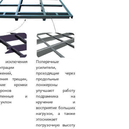
исключения
Поперечные
нтрации
усилители,
жений,
проходящие через
ения трещин,
продольные
дние кромки
лонжероны
ронов
улучшают работу
угленные и
подрамника на
 уклон
кручение и
восприятие больших
нагрузок, а также
этоснижает
погрузочную высоту