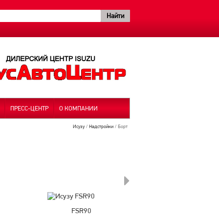
ПРЕСС-ЦЕНТР
О КОМПАНИИ
Исузу
Надстройки
Борт
FSR90
FSR34