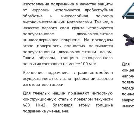
изготовления подрамника в качестве защиты
от коррозии используется дробеструйная
обработка и многослойная покраска
высококачественными материалами. Так же, в
качестве первого слоя грунта используется
полиуретановое двухкомпонентное
цинкосодержащее покрытие. На последнем
этапе поверхность полностью покрывается
полиуретановым двухкомпонентным лаком.
Таким образом, толщина лакокрасочного
покрытия составляет не менее 100 мкм.
Для 
конце
Крепление подрамника к раме автомобиля
напря
осуществляется согласно
требований заводов
появл
изготовителей шасси.
пере
Для тяжелых машин применяют импортную
лонже
конструкционную сталь с пределом текучести
закр
460 Н/м2, благодаря этому толщина
имеют
подрамника уменьшена.