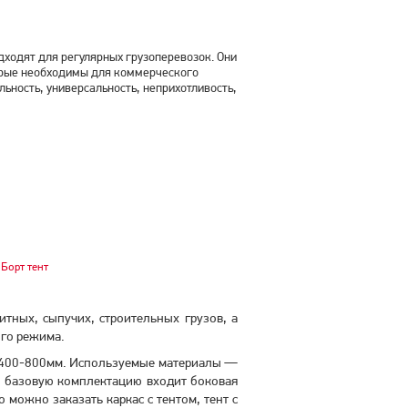
ходят для регулярных грузоперевозок. Они
орые необходимы для коммерческого
льность, универсальность, неприхотливость,
Борт тент
тных, сыпучих, строительных грузов, а
ого режима.
 400-800мм. Используемые материалы —
В базовую комплектацию входит боковая
можно заказать каркас с тентом, тент с