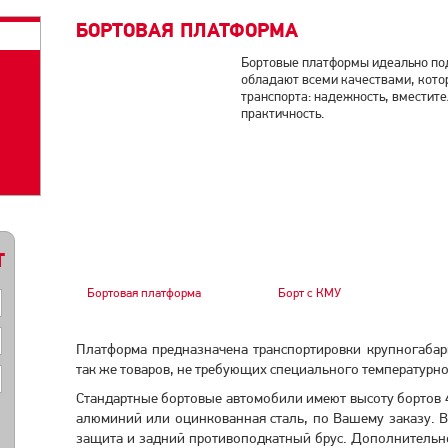
БОРТОВАЯ ПЛАТФОРМА
Бортовые платформы идеально под
обладают всеми качествами, кот
транспорта: надежность, вместите
практичность.
Т
Бортовая платформа
Борт с КМУ
Платформа предназначена транспортировки крупногабари
так же товаров, не требующих специального температурн
Стандартные бортовые автомобили имеют высоту бортов
алюминий или оцинкованная сталь, по Вашему заказу. 
защита и задний противоподкатный брус. Дополнительно 