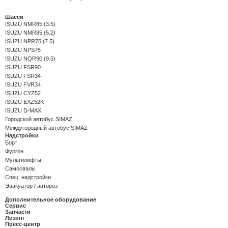
Шасси
ISUZU NMR85 (3.5)
ISUZU NMR85 (5.2)
ISUZU NPR75 (7.5)
ISUZU NPS75
ISUZU NQR90 (9.5)
ISUZU FSR90
ISUZU FSR34
ISUZU FVR34
ISUZU CYZ52
ISUZU EXZ52K
ISUZU D-MAX
Городской автобус SIMAZ
Междугородный автобус SIMAZ
Надстройки
Борт
Фургон
Мультилифты
Самосвалы
Спец. надстройки
Эвакуатор / автовоз
Дополнительное оборудование
Сервис
Запчасти
Лизинг
Пресс-центр